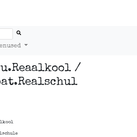
enused
u.Reaalkool /
pat.Realschul
alkool
lschule