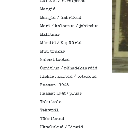
Lülitid / Pirnipesad
Märgid
Margid / ümbrikud
Meri / kalastus / jahindus
Militaar
Mündid / Kupüürid
Muu trükis
Nahast tooted
Õnnitlus / pühadekaardid
Plekist karbid / totsikud
Raamat -1945
Raamat 1945+ pluss
Talu kola
Tekstiil
Tööriistad
Ukselukud / Lingid